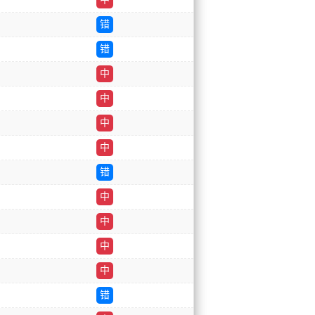
错
错
中
中
中
中
错
中
中
中
中
错