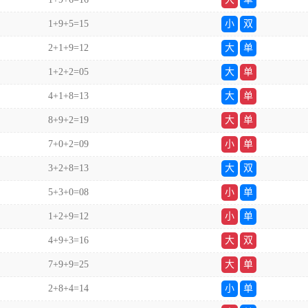
1+9+5=15
小
双
2+1+9=12
大
单
1+2+2=05
大
单
4+1+8=13
大
单
8+9+2=19
大
单
7+0+2=09
小
单
3+2+8=13
大
双
5+3+0=08
小
单
1+2+9=12
小
单
4+9+3=16
大
双
7+9+9=25
大
单
2+8+4=14
小
单