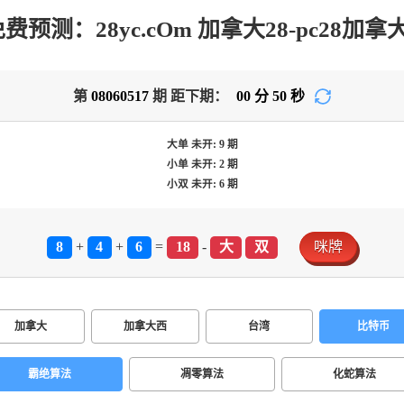
第
08060517
期 距下期：
00
分
50
秒
大单
未开:
9
期
小单
未开:
2
期
小双
未开:
6
期
8
+
4
+
6
=
18
-
大
双
咪牌
加拿大
加拿大西
台湾
比特币
霸绝算法
凋零算法
化蛇算法