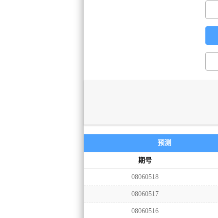
预测
期号
08060518
08060517
08060516