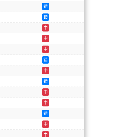
错
错
中
中
中
错
中
错
中
中
错
中
中