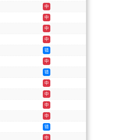
中
中
中
中
错
中
错
中
中
中
中
错
中