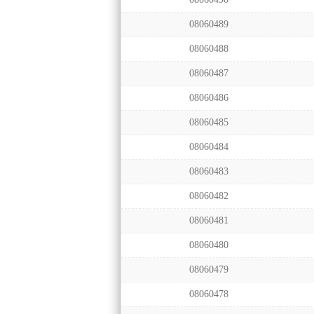
08060489
08060488
08060487
08060486
08060485
08060484
08060483
08060482
08060481
08060480
08060479
08060478