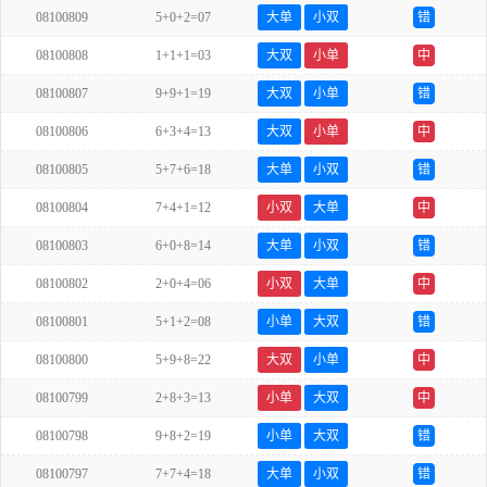
08100809
5+0+2=07
大单
小双
错
08100808
1+1+1=03
大双
小单
中
08100807
9+9+1=19
大双
小单
错
08100806
6+3+4=13
大双
小单
中
08100805
5+7+6=18
大单
小双
错
08100804
7+4+1=12
小双
大单
中
08100803
6+0+8=14
大单
小双
错
08100802
2+0+4=06
小双
大单
中
08100801
5+1+2=08
小单
大双
错
08100800
5+9+8=22
大双
小单
中
08100799
2+8+3=13
小单
大双
中
08100798
9+8+2=19
小单
大双
错
08100797
7+7+4=18
大单
小双
错