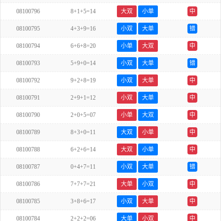
08100796
8+1+5=14
大双
小单
中
08100795
4+3+9=16
小双
大单
错
08100794
6+6+8=20
小单
大双
中
08100793
5+9+0=14
小双
大单
错
08100792
9+2+8=19
小双
大单
中
08100791
2+9+1=12
小双
大单
中
08100790
2+0+5=07
小单
大双
中
08100789
8+3+0=11
大双
小单
中
08100788
6+2+6=14
大双
小单
中
08100787
0+4+7=11
小双
大单
错
08100786
7+7+7=21
大单
小双
中
08100785
3+8+6=17
小双
大单
中
08100784
2+2+2=06
大单
小双
中