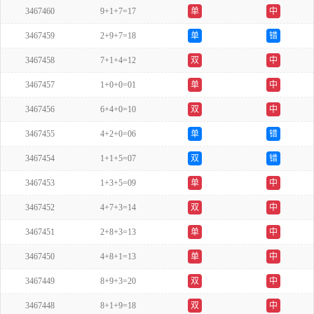
3467460
9+1+7=17
单
中
3467459
2+9+7=18
单
错
3467458
7+1+4=12
双
中
3467457
1+0+0=01
单
中
3467456
6+4+0=10
双
中
3467455
4+2+0=06
单
错
3467454
1+1+5=07
双
错
3467453
1+3+5=09
单
中
3467452
4+7+3=14
双
中
3467451
2+8+3=13
单
中
3467450
4+8+1=13
单
中
3467449
8+9+3=20
双
中
3467448
8+1+9=18
双
中