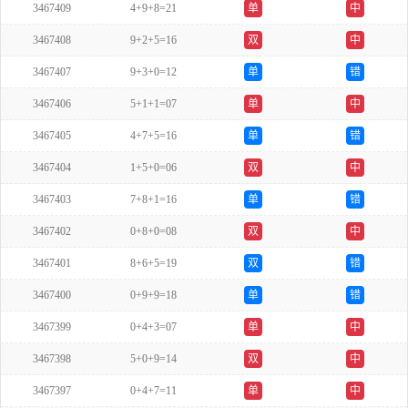
3467409
4+9+8=21
单
中
3467408
9+2+5=16
双
中
3467407
9+3+0=12
单
错
3467406
5+1+1=07
单
中
3467405
4+7+5=16
单
错
3467404
1+5+0=06
双
中
3467403
7+8+1=16
单
错
3467402
0+8+0=08
双
中
3467401
8+6+5=19
双
错
3467400
0+9+9=18
单
错
3467399
0+4+3=07
单
中
3467398
5+0+9=14
双
中
3467397
0+4+7=11
单
中