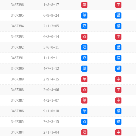
3467396
1+8+8=17
单
中
3467395
6+9+9=24
单
错
3467394
2+1+2=05
双
错
3467393
6+8+0=14
双
中
3467392
5+6+0=11
双
错
3467391
1+1+9=11
双
错
3467390
4+7+1=12
单
错
3467389
2+9+4=15
单
中
3467388
2+0+4=06
双
中
3467387
4+2+1=07
单
中
3467386
9+1+0=10
单
错
3467385
7+5+3=15
双
错
3467384
2+1+1=04
双
中