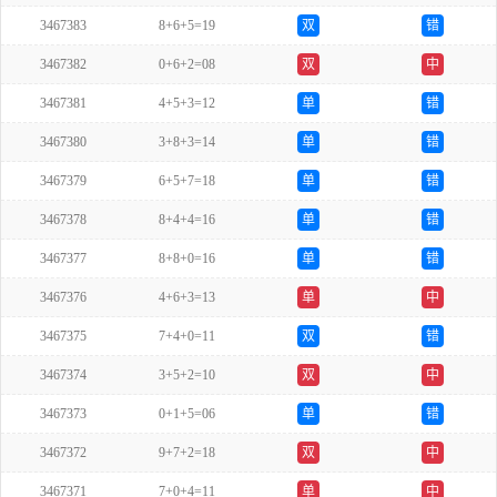
3467383
8+6+5=19
双
错
3467382
0+6+2=08
双
中
3467381
4+5+3=12
单
错
3467380
3+8+3=14
单
错
3467379
6+5+7=18
单
错
3467378
8+4+4=16
单
错
3467377
8+8+0=16
单
错
3467376
4+6+3=13
单
中
3467375
7+4+0=11
双
错
3467374
3+5+2=10
双
中
3467373
0+1+5=06
单
错
3467372
9+7+2=18
双
中
3467371
7+0+4=11
单
中