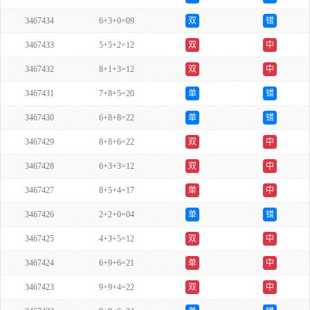
3467434
6+3+0=09
双
错
3467433
5+5+2=12
双
中
3467432
8+1+3=12
双
中
3467431
7+8+5=20
单
错
3467430
6+8+8=22
单
错
3467429
8+8+6=22
双
中
3467428
6+3+3=12
双
中
3467427
8+5+4=17
单
中
3467426
2+2+0=04
单
错
3467425
4+3+5=12
双
中
3467424
6+9+6=21
单
中
3467423
9+9+4=22
双
中