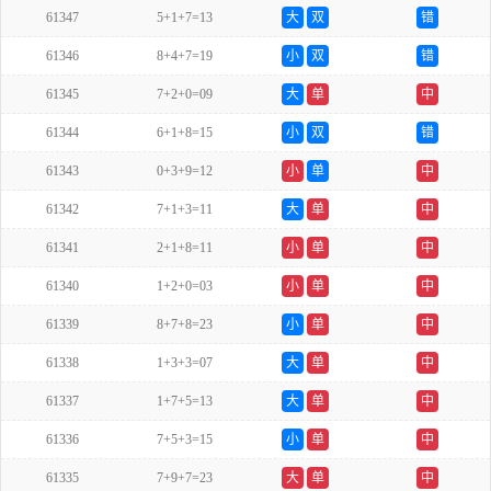
61347
5+1+7=13
大
双
错
61346
8+4+7=19
小
双
错
61345
7+2+0=09
大
单
中
61344
6+1+8=15
小
双
错
61343
0+3+9=12
小
单
中
61342
7+1+3=11
大
单
中
61341
2+1+8=11
小
单
中
61340
1+2+0=03
小
单
中
61339
8+7+8=23
小
单
中
61338
1+3+3=07
大
单
中
61337
1+7+5=13
大
单
中
61336
7+5+3=15
小
单
中
61335
7+9+7=23
大
单
中