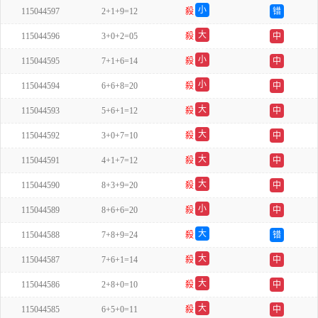
小
115044597
2+1+9=12
殺
错
双
大
115044596
3+0+2=05
殺
中
双
小
115044595
7+1+6=14
殺
中
双
小
115044594
6+6+8=20
殺
中
双
大
115044593
5+6+1=12
殺
中
单
大
115044592
3+0+7=10
殺
中
双
大
115044591
4+1+7=12
殺
中
双
大
115044590
8+3+9=20
殺
中
单
小
115044589
8+6+6=20
殺
中
单
大
115044588
7+8+9=24
殺
错
双
大
115044587
7+6+1=14
殺
中
单
大
115044586
2+8+0=10
殺
中
双
大
115044585
6+5+0=11
殺
中