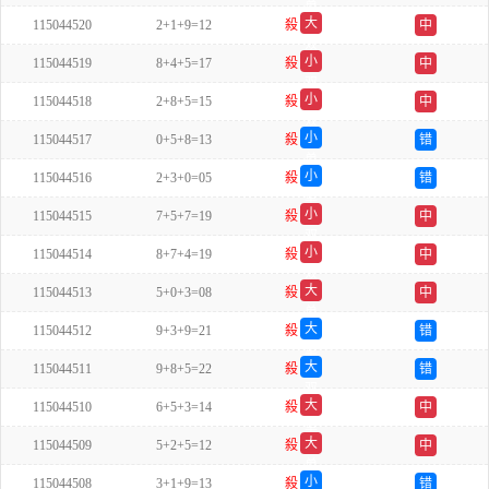
单
大
115044520
2+1+9=12
殺
中
双
小
115044519
8+4+5=17
殺
中
双
小
115044518
2+8+5=15
殺
中
双
小
115044517
0+5+8=13
殺
错
单
小
115044516
2+3+0=05
殺
错
单
小
115044515
7+5+7=19
殺
中
双
小
115044514
8+7+4=19
殺
中
双
大
115044513
5+0+3=08
殺
中
单
大
115044512
9+3+9=21
殺
错
单
大
115044511
9+8+5=22
殺
错
双
大
115044510
6+5+3=14
殺
中
单
大
115044509
5+2+5=12
殺
中
单
小
115044508
3+1+9=13
殺
错