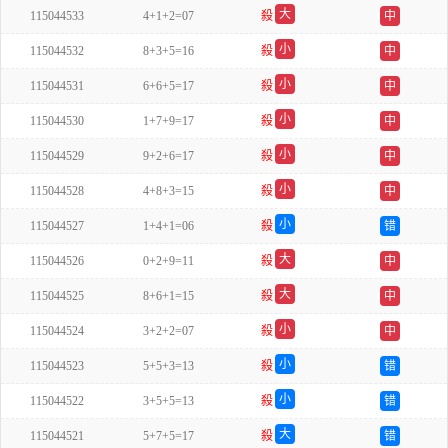
大
115044533
4+1+2=07
殺
中
双
小
115044532
8+3+5=16
殺
中
单
小
115044531
6+6+5=17
殺
中
单
小
115044530
1+7+9=17
殺
中
单
小
115044529
9+2+6=17
殺
中
双
小
115044528
4+8+3=15
殺
中
单
小
115044527
1+4+1=06
殺
错
双
大
115044526
0+2+9=11
殺
中
双
大
115044525
8+6+1=15
殺
中
双
小
115044524
3+2+2=07
殺
中
双
小
115044523
5+5+3=13
殺
错
单
小
115044522
3+5+5=13
殺
错
单
大
115044521
5+7+5=17
殺
错