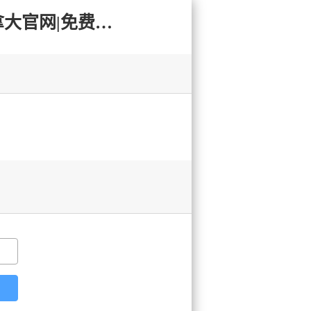
加拿大西28预测 免费预测：28yc.cOm 加拿大28-pc28加拿大官网|免费在线预测|加拿大预测_极致火热优质的免费预测