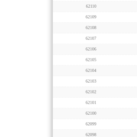
62110
62109
62108
62107
62106
62105
62104
62103
62102
62101
62100
62099
62098