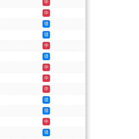
中
中
错
错
中
错
中
中
中
错
错
中
错