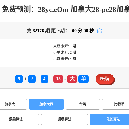
第
62176
期 距下期：
00
分
00
秒
大双
未开:
1
期
小单
未开:
2
期
小双
未开:
4
期
9
+
2
+
4
=
15
-
大
单
咪牌
加拿大
加拿大西
台湾
比特币
霸绝算法
凋零算法
化蛇算法