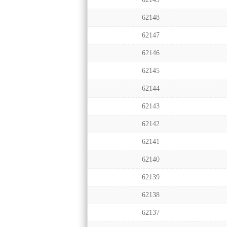
62148
62147
62146
62145
62144
62143
62142
62141
62140
62139
62138
62137