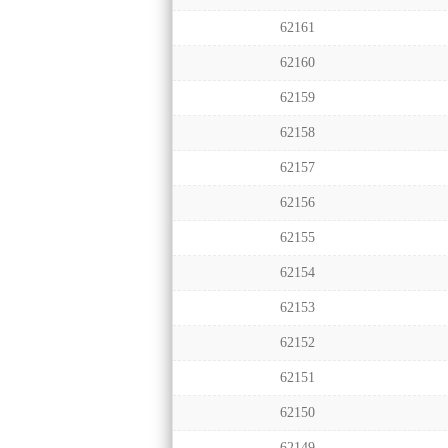
62161
62160
62159
62158
62157
62156
62155
62154
62153
62152
62151
62150
62149