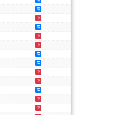
错
中
错
中
中
错
错
中
中
错
中
中