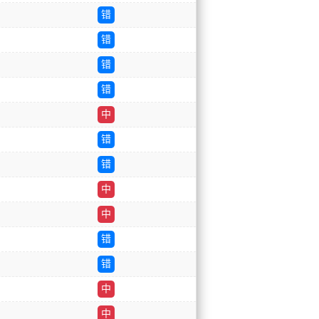
错
错
错
错
中
错
错
中
中
错
错
中
中