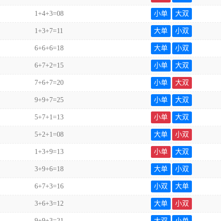
1+4+3=08
小单
大双
1+3+7=11
大单
小双
6+6+6=18
大单
小双
6+7+2=15
小单
大双
7+6+7=20
小单
大双
9+9+7=25
小单
大双
5+7+1=13
小单
大双
5+2+1=08
大单
小双
1+3+9=13
小单
大双
3+9+6=18
大单
小双
6+7+3=16
小双
大单
3+6+3=12
大单
小双
9+9+3=21
大双
小单