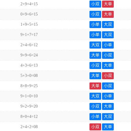
2+9+4=15
小双
大单
0+9+6=15
小双
大单
1+9+5=15
小单
大双
9+1+7=17
小单
大双
2+4+6=12
大双
小单
9+9+6=24
大单
小双
4+3+6=13
小双
大单
5+3+0=08
大单
小双
8+8+9=25
大单
小双
9+1+0=10
大双
小单
9+2+9=20
小双
大单
8+0+4=12
小单
大双
2+4+2=08
小双
大单