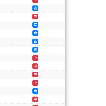
错
中
错
错
错
错
中
中
中
中
错
中