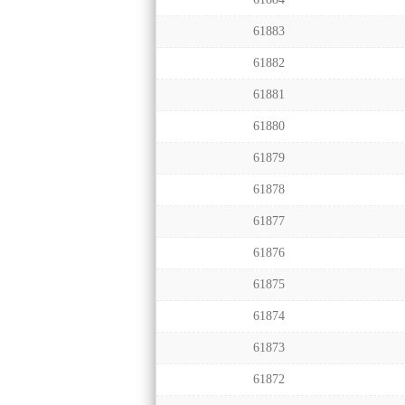
61883
61882
61881
61880
61879
61878
61877
61876
61875
61874
61873
61872