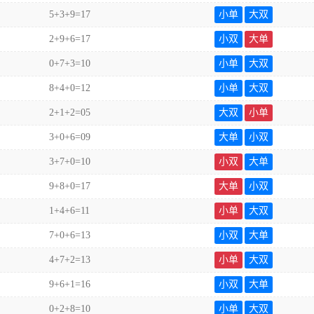
5+3+9=17
小单
大双
2+9+6=17
小双
大单
0+7+3=10
小单
大双
8+4+0=12
小单
大双
2+1+2=05
大双
小单
3+0+6=09
大单
小双
3+7+0=10
小双
大单
9+8+0=17
大单
小双
1+4+6=11
小单
大双
7+0+6=13
小双
大单
4+7+2=13
小单
大双
9+6+1=16
小双
大单
0+2+8=10
小单
大双