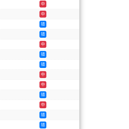
中
中
错
错
中
错
错
中
中
错
中
错
错