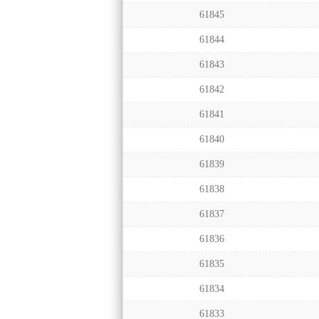
61845
61844
61843
61842
61841
61840
61839
61838
61837
61836
61835
61834
61833