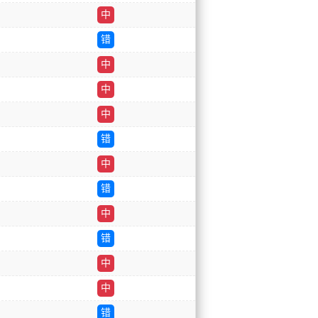
中
错
中
中
中
错
中
错
中
错
中
中
错