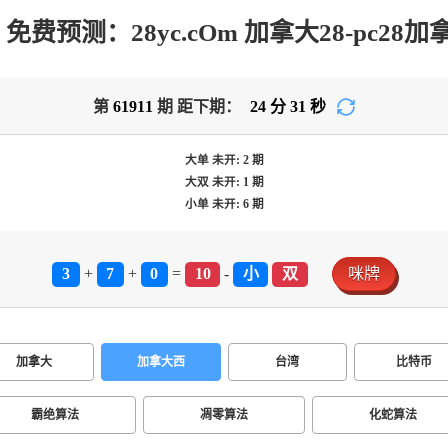
第
61911
期 距下期：
24
分
31
秒
大单
未开:
2
期
大双
未开:
1
期
小单
未开:
6
期
3
+
7
+
0
=
10
-
小
双
咪牌
加拿大
加拿大西
台湾
比特币
霸绝算法
凋零算法
化蛇算法