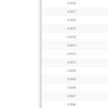
61858
61857
61856
61855
61854
61853
61852
61851
61850
61849
61848
61847
61846