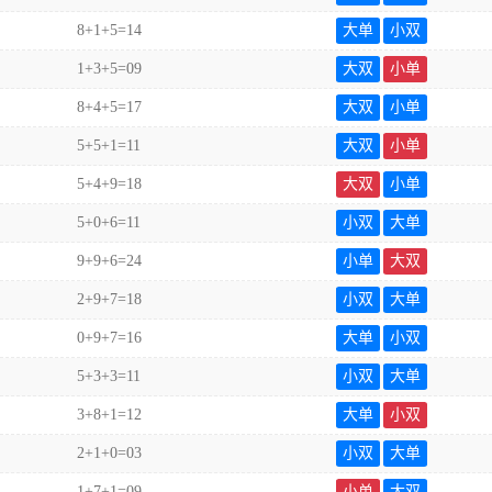
8+1+5=14
大单
小双
1+3+5=09
大双
小单
8+4+5=17
大双
小单
5+5+1=11
大双
小单
5+4+9=18
大双
小单
5+0+6=11
小双
大单
9+9+6=24
小单
大双
2+9+7=18
小双
大单
0+9+7=16
大单
小双
5+3+3=11
小双
大单
3+8+1=12
大单
小双
2+1+0=03
小双
大单
1+7+1=09
小单
大双