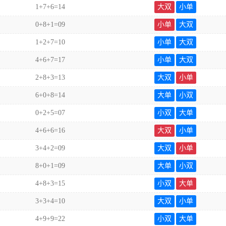
1+7+6=14
大双
小单
0+8+1=09
小单
大双
1+2+7=10
小单
大双
4+6+7=17
小单
大双
2+8+3=13
大双
小单
6+0+8=14
大单
小双
0+2+5=07
小双
大单
4+6+6=16
大双
小单
3+4+2=09
大双
小单
8+0+1=09
大单
小双
4+8+3=15
小双
大单
3+3+4=10
大双
小单
4+9+9=22
小双
大单