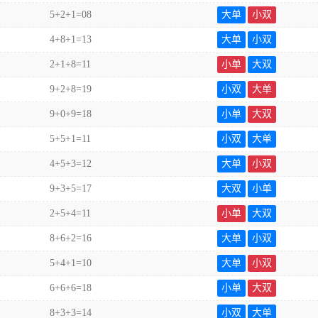
5+2+1=08
大单
小双
4+8+1=13
大单
小双
2+1+8=11
小单
大双
9+2+8=19
小双
大单
9+0+9=18
小单
大双
5+5+1=11
小双
大单
4+5+3=12
大单
小双
9+3+5=17
大双
小单
2+5+4=11
小单
大双
8+6+2=16
大单
小双
5+4+1=10
大单
小双
6+6+6=18
小单
大双
8+3+3=14
小双
大单