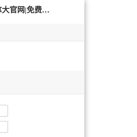
加拿大西28预测 免费预测：28yc.cOm 加拿大28-pc28加拿大官网|免费在线预测|加拿大预测_极致火热优质的免费预测